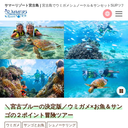
サマーリゾート宮古島
宮古島でウミガメシュノーケル＆サンセットSUPツアー
言語
日本語
English
简体中文
繁體中文
한국어
＼宮古ブルーの決定版／ウミガメ×お魚＆サン
ご案内
ゴの２ポイント冒険ツアー
よくあるお問合わせ
ウミガメ
サンゴとお魚
シュノーケリング