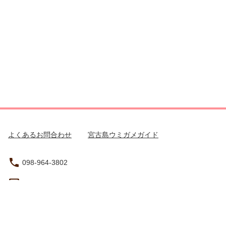
よくあるお問合わせ
宮古島ウミガメガイド
098-964-3802
yoyaku@summer-resort.jp
沖縄県宮古島市平良西仲宗根355-6
営業時間（現地時間）：8:30 - 17:30