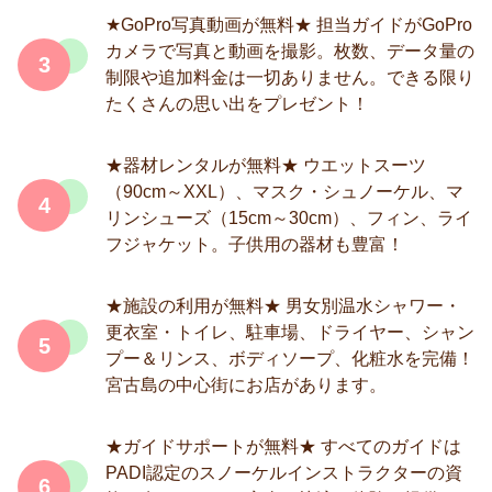
★GoPro写真動画が無料★ 担当ガイドがGoPro
カメラで写真と動画を撮影。枚数、データ量の
3
制限や追加料金は一切ありません。できる限り
たくさんの思い出をプレゼント！
★器材レンタルが無料★ ウエットスーツ
（90cm～XXL）、マスク・シュノーケル、マ
4
リンシューズ（15cm～30cm）、フィン、ライ
フジャケット。子供用の器材も豊富！
★施設の利用が無料★ 男女別温水シャワー・
更衣室・トイレ、駐車場、ドライヤー、シャン
5
プー＆リンス、ボディソープ、化粧水を完備！
宮古島の中心街にお店があります。
★ガイドサポートが無料★ すべてのガイドは
PADI認定のスノーケルインストラクターの資
6