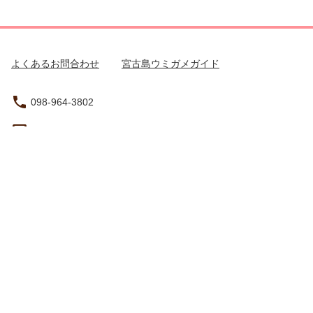
よくあるお問合わせ
宮古島ウミガメガイド
098-964-3802
yoyaku@summer-resort.jp
沖縄県宮古島市平良西仲宗根355-6
営業時間（現地時間）：8:30 - 17:30
旅行業登録票
旅行業約款
特定商取引法