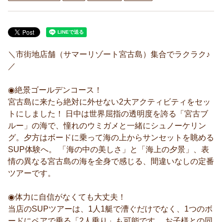
＼市街地店舗（サマーリゾート宮古島）集合でラクラク♪
／
◉絶景ゴールデンコース！
宮古島に来たら絶対に外せない2大アクティビティをセッ
トにしました！ 日中は世界屈指の透明度を誇る「宮古ブ
ルー」の海で、憧れのウミガメと一緒にシュノーケリン
グ。夕方はボードに乗って海の上からサンセットを眺める
SUP体験へ。 「海の中の美しさ」と「海上の夕景」、表
情の異なる宮古島の海を全身で感じる、間違いなしの定番
ツアーです。
◉体力に自信がなくても大丈夫！
当店のSUPツアーは、1人1艇で漕ぐだけでなく、1つのボ
ードにペアで乗る「2人乗り」も可能です。 お子様との同