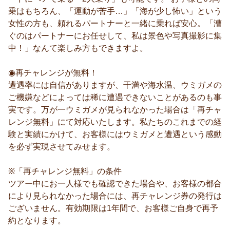
乗はもちろん、「運動が苦手…」「海が少し怖い」という
女性の方も、頼れるパートナーと一緒に乗れば安心。「漕
ぐのはパートナーにお任せして、私は景色や写真撮影に集
中！」なんて楽しみ方もできますよ。
◉再チャレンジが無料！
遭遇率には自信がありますが、干満や海水温、ウミガメの
ご機嫌などによっては稀に遭遇できないことがあるのも事
実です。万が一ウミガメが見られなかった場合は「再チャ
レンジ無料」にて対応いたします。私たちのこれまでの経
験と実績にかけて、お客様にはウミガメと遭遇という感動
を必ず実現させてみせます。
※「再チャレンジ無料」の条件
ツアー中にお一人様でも確認できた場合や、お客様の都合
により見られなかった場合には、再チャレンジ券の発行は
ございません。有効期限は1年間で、お客様ご自身で再予
約となります。