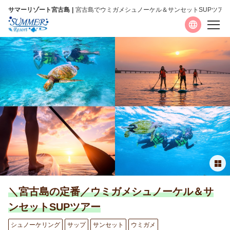
サマーリゾート宮古島
宮古島でウミガメシュノーケル＆サンセットSUPツアー
言語
日本語
English
简体中文
繁體中文
한국어
＼宮古島の定番／ウミガメシュノーケル＆サ
ご案内
ンセットSUPツアー
よくあるお問合わせ
シュノーケリング
サップ
サンセット
ウミガメ