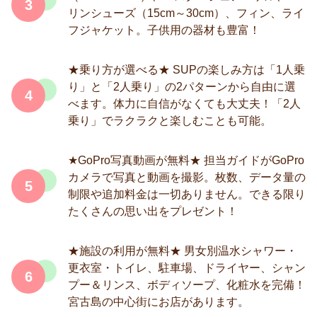
3
リンシューズ（15cm～30cm）、フィン、ライ
フジャケット。子供用の器材も豊富！
★乗り方が選べる★ SUPの楽しみ方は「1人乗
り」と「2人乗り」の2パターンから自由に選
4
べます。体力に自信がなくても大丈夫！「2人
乗り」でラクラクと楽しむことも可能。
★GoPro写真動画が無料★ 担当ガイドがGoPro
カメラで写真と動画を撮影。枚数、データ量の
5
制限や追加料金は一切ありません。できる限り
たくさんの思い出をプレゼント！
★施設の利用が無料★ 男女別温水シャワー・
更衣室・トイレ、駐車場、ドライヤー、シャン
6
プー＆リンス、ボディソープ、化粧水を完備！
宮古島の中心街にお店があります。