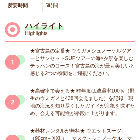
所要時間
5時間
ハイライト
Highlights
★宮古島の定番★ ウミガメシュノーケルツア
ーとサンセットSUPツアーの海×夕景を楽しむ
1
テッパンのコース！宮古島の海が最も美しいと
感じる2つの瞬間をご堪能ください。
★高確率で会える★ 昨年度は遭遇率100％（野
生のウミガメと438回会えました）を記録！現
2
地の海況を知り尽くしたガイドが海亀を探すた
め、会える可能性が格段に上がります。
★器材レンタルが無料★ ウエットスーツ
（90cm～XXL）、マスク・シュノーケル、マ