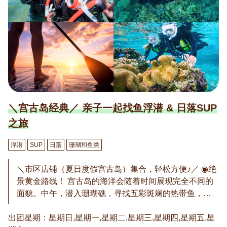
每人。 ※1月-2月不举办。
＼宫古岛经典／ 亲子一起找鱼浮潜 & 日落SUP
之旅
浮潜
SUP
日落
珊瑚和鱼类
＼市区店铺（夏日度假宫古岛）集合，轻松方便♪／ ◉绝
景黄金路线！ 宫古岛的海洋会随着时间展现完全不同的
面貌。中午，潜入珊瑚礁，寻找五彩斑斓的热带鱼，开
启“找鱼”探险！欣赏如珠宝盒般的海底世界后，傍晚划着
出团星期：星期日,星期一,星期二,星期三,星期四,星期五,星
SUP驶向夕阳海面。从热闹的海底到静谧的黄昏，一天