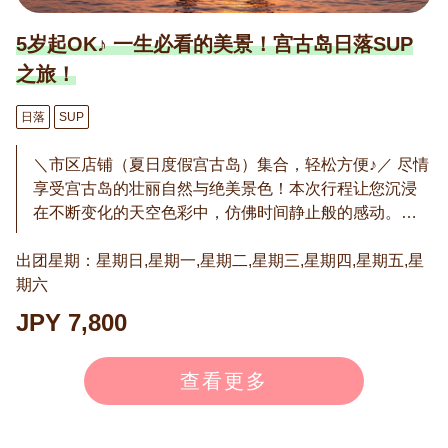
5岁起OK♪ 一生必看的美景！宫古岛日落SUP
之旅！
日落
SUP
＼市区店铺（夏日度假宫古岛）集合，轻松方便♪／ 尽情
享受宫古岛的壮丽自然与绝美景色！本次行程让您沉浸
在不断变化的天空色彩中，仿佛时间静止般的感动。即
使是初学者或带孩子的家庭也能安心参加，我们会在出
出团星期：星期日,星期一,星期二,星期三,星期四,星期五,星
发前进行详细讲解。 体力不足也没问题！★可选“双人骑
期六
乘”！我们的SUP行程不仅可以单人划桨，还可以两人同
乘一块板。非常适合亲子或对海洋有些害怕的人。甚至
JPY 7,800
可以让伙伴划桨，而您专注于拍照和欣赏风景！ 通常价
格：10,000日元（含税） → 双人骑乘：7,800日元（含
查看更多
税），单人骑乘：8,800日元（含税） ※价格均为每人。
※1月-2月不举办。