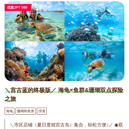
优惠JPY 500
＼宫古蓝的终极版／ 海龟×鱼群&珊瑚双点探险
之旅
海龟
珊瑚和鱼类
浮潜
＼市区店铺（夏日度假宫古岛）集合，轻松方便♪／ ◉双