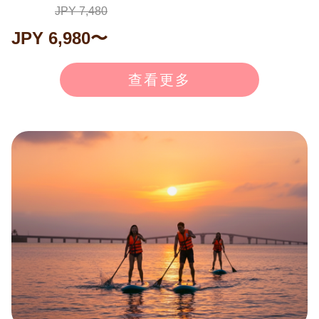
子的节奏进行，并细心讲解器材使用方法。从脚能触底
JPY 7,480
的浅水区开始练习，放心无忧。怕水的孩子可用箱式眼
JPY 6,980〜
镜代替面罩观看海底。 ◉欢迎活力满满的银发族！ 75岁
以内均可参加。无特殊病史或服药者无需医生证明。行
查看更多
程在浅水区进行，无需长距离游泳。一起享受宫古岛的
美丽海洋吧！ 通常价格：8,000日元（含税） → 6,930日
元（含税） ※7月-9月：7,480日元（含税） ※1月-2月不
举办