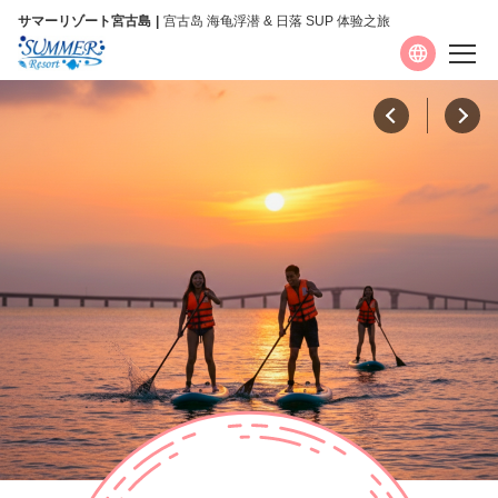
サマーリゾート宮古島
宫古岛 海龟浮潜 & 日落 SUP 体验之旅
语言
日本語
English
简体中文
繁體中文
한국어
详情
常见问题