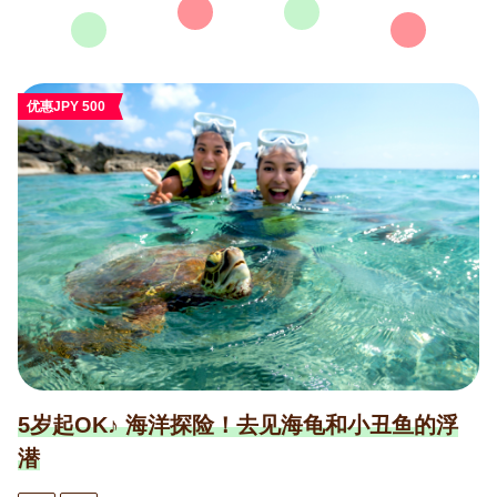
优惠JPY 500
5岁起OK♪ 海洋探险！去见海龟和小丑鱼的浮
潜