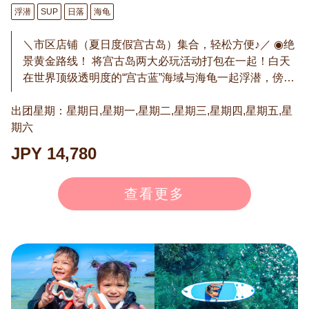
浮潜
SUP
日落
海龟
＼市区店铺（夏日度假宫古岛）集合，轻松方便♪／ ◉绝
景黄金路线！ 将宫古岛两大必玩活动打包在一起！白天
在世界顶级透明度的“宫古蓝”海域与海龟一起浮潜，傍晚
则站在SUP板上欣赏海上日落。感受海底之美与海上夕
出团星期：星期日,星期一,星期二,星期三,星期四,星期五,星
景，绝对不容错过的经典行程！ ◉体力不足也没问题！
期六
我们的SUP行程不仅可以单人划桨，还可以两人同乘一
块板。非常适合亲子或对海洋有些害怕的人。甚至可以
JPY 14,780
让伙伴划桨，而您专注于拍照和欣赏风景！ ◉免费再挑
战！ 虽然遭遇率很高，但潮汐、水温、海龟状态等因素
查看更多
可能导致偶尔无法遇见。如果没看到海龟，可免费再次
参加！凭借我们的经验和成绩，必将实现与海龟相遇的
感动。 ※“免费再挑战”条件：如果团队中有人看到海龟，
或因个人原因未看到，则不发放再挑战券。有效期为1
年，需自行重新预约。 通常价格：18,000日元（含税）
→ 双人骑乘：14,230日元 → 单人骑乘：15,230日元 ※7
月-9月：双人14,780日元，单人15,780日元 ※价格均为