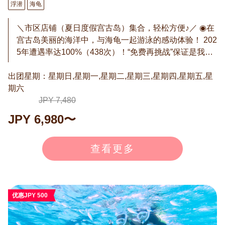
浮潜
海龟
＼市区店铺（夏日度假宫古岛）集合，轻松方便♪／ ◉在
宫古岛美丽的海洋中，与海龟一起游泳的感动体验！ 202
5年遭遇率达100%（438次）！“免费再挑战”保证是我们
实力与信心的证明。PADI认证导游全程支持，即使不会
出团星期：星期日,星期一,星期二,星期三,星期四,星期五,星
游泳或带孩子也能安心参加。集合地点配备温水淋浴和
期六
吹风机，女性也能舒适使用。器材和照片数据全免费！
安全舒适的行程，带来一生难忘的感动♪ ◉免费再挑战！
JPY 7,480
虽然遭遇率很高，但潮汐、水温、海龟状态等因素可能
JPY 6,980〜
导致偶尔无法遇见。如果没看到海龟，可免费再次参
加！凭借我们的经验和成绩，必将实现与海龟相遇的感
查看更多
动。 ※“免费再挑战”条件：如果团队中有人看到海龟，或
因个人原因未看到，则不发放再挑战券。有效期为1年，
需自行重新预约。 通常价格：8,000日元（含税） → 6,9
30日元（含税） ※7月-9月：7,480日元（含税） ※1月-2
优惠JPY 500
月不举办