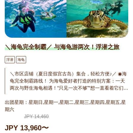
＼海龟完全制霸／ 与海龟游两次！浮潜之旅
浮潜
海龟
＼市区店铺（夏日度假宫古岛）集合，轻松方便♪／ ◉海
龟完全制霸路线！ 为海龟爱好者打造的特别方案：一天
两次与野生海龟相遇！“只见一次不够”“想一直看着它们的
可爱模样”——我们完全理解（我们也是海龟迷！）。 两
出团星期：星期日,星期一,星期二,星期三,星期四,星期五,星
次行程，乐趣加倍：比较不同个体、拍摄最佳照片，玩
期六
法无限。两次机会也让您更安心，即使海况变化也不
怕。拍照机会翻倍！尽情享受海龟的一天吧。 ◉免费再
JPY 14,460
挑战！ 虽然遭遇率很高，但潮汐、水温、海龟状态等因
JPY 13,960〜
素可能导致偶尔无法遇见。如果没看到海龟，可免费再