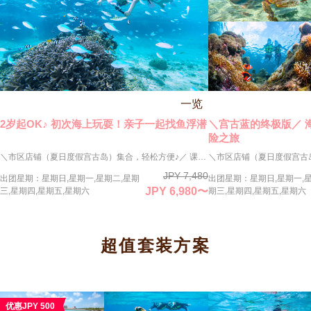
一览
2岁起OK♪ 初次海上玩耍！亲子一起找鱼浮潜
＼宫古蓝的终极版／ 
险之旅
＼市区店铺（夏日度假宫古岛）集合，轻松方便♪／ 课程概要（推荐给以下人群） ◉初学者也能安心！想尽情享受宫古岛美丽海洋的您 宫古岛海水透明度极高，珊瑚礁丰富。本次行程可安全欣赏五彩斑斓的热带鱼和珊瑚景观。所有导游均持有PADI认证浮潜教练资格，确保安全舒适体验。 ◉推荐给带小孩的家庭 2岁即可参加！根据孩子的节奏进行，并细心讲解器材使用方法。从脚能触底的浅水区开始练习，放心无忧。怕水的孩子可用箱式眼镜代替面罩观看海底。 ◉欢迎活力满满的银发族！ 75岁以内均可参加。无特殊病史或服药者无需医生证明。行程在浅水区进行，无需长距离游泳。一起享受宫古岛的美丽海洋吧！ 通常价格：8,000日元（含税） → 6,930日元（含税） ※7月-9月：7,480日元（含税） ※1月-2月不举办
JPY 7,480
出团星期：星期日,星期一,星期二,星期
出团星期：星期日,星期一,星
JPY 6,980〜
三,星期四,星期五,星期六
期三,星期四,星期五,星期六
超值套装方案
优惠JPY 500