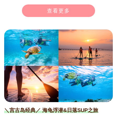
次参加！凭借我们的经验和成绩，必将实现与海龟相遇
查看更多
的感动。 ※“免费再挑战”条件：如果团队中有人看到海
龟，或因个人原因未看到，则不发放再挑战券。有效期
为1年，需自行重新预约。 通常价格：16,000日元（含
税） → 13,360日元（含税） ※7月-9月：14,460日元
（含税） ※1月-2月不举办。
＼宫古岛经典／ 海龟浮潜&日落SUP之旅