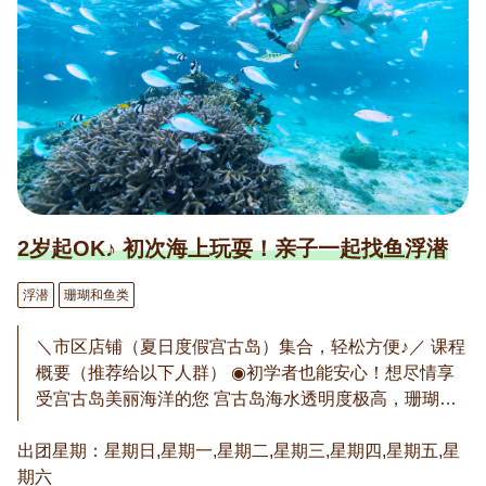
2岁起OK♪ 初次海上玩耍！亲子一起找鱼浮潜
浮潜
珊瑚和鱼类
＼市区店铺（夏日度假宫古岛）集合，轻松方便♪／ 课程
概要（推荐给以下人群） ◉初学者也能安心！想尽情享
受宫古岛美丽海洋的您 宫古岛海水透明度极高，珊瑚礁
丰富。本次行程可安全欣赏五彩斑斓的热带鱼和珊瑚景
出团星期：星期日,星期一,星期二,星期三,星期四,星期五,星
观。所有导游均持有PADI认证浮潜教练资格，确保安全
期六
舒适体验。 ◉推荐给带小孩的家庭 2岁即可参加！根据孩