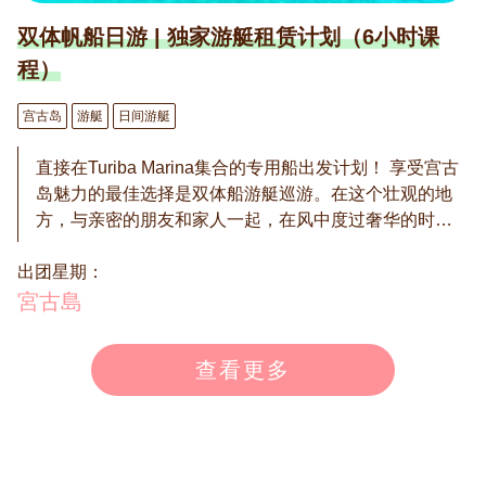
双体帆船日游 | 独家游艇租赁计划（6小时课
程）
宫古岛
游艇
日间游艇
直接在Turiba Marina集合的专用船出发计划！ 享受宫古
岛魅力的最佳选择是双体船游艇巡游。在这个壮观的地
方，与亲密的朋友和家人一起，在风中度过奢华的时光
怎么样？在宫古岛透明的海水和广阔的蓝天下，您可以
出团星期：
享受温暖的对话和美味的食物和饮料，度过优雅的时
刻。双体船游艇是充分享受宫古岛自然美景的完美选
宮古島
择。通过这次奢华的体验，为什么不深入品味宫古岛海
域的魅力呢？ ◉ 最多可容纳12人。 ※此计划的价格适用
查看更多
于最多6人。 ※第7人起，每人需加收25,000日元。 请根
据参与人数添加选项。 ◉ 我们为您准备了更多的乐趣选
项。 ◎ BBQ特别套餐 每人7,000日元 ※宫古牛、当地猪
肉、当地鸡肉、海鲜（近海鱼） ◎ 浮潜课程 每人5,000
日元 ◎ 透明皮划艇课程 每人5,000日元 ◎ 无人机摄影选