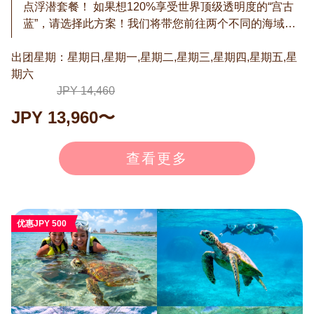
点浮潜套餐！ 如果想120%享受世界顶级透明度的“宫古
蓝”，请选择此方案！我们将带您前往两个不同的海域：
海龟点和充满鱼群的珊瑚点。 ◉为什么双点游适合初学
出团星期：星期日,星期一,星期二,星期三,星期四,星期五,星
者？ 人生第一次浮潜总是紧张。“刚适应水就结束了…”是
期六
否有过这样的经历？此方案让您在第一站适应水域，第
二站轻松欣赏绝美景色！ ◉免费再挑战！ 虽然遭遇率很
JPY 14,460
高，但潮汐、水温、海龟状态等因素可能导致偶尔无法
JPY 13,960〜
遇见。如果没看到海龟，可免费再次参加！凭借我们的
经验和成绩，必将实现与海龟相遇的感动。 ※“免费再挑
查看更多
战”条件：如果团队中有人看到海龟，或因个人原因未看
到，则不发放再挑战券。有效期为1年，需自行重新预
约。 通常价格：16,000日元（含税） → 13,360日元（含
税） ※7月-9月：14,460日元（含税） ※1月-2月不举
优惠JPY 500
办。