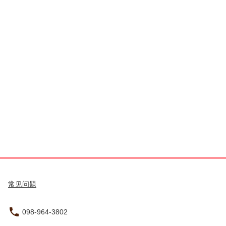
项 每次40,000日元 ◉ 预约需通过请求进行。 原则上，我
们将在24小时内与您联系，确认或不可。
常见问题
098-964-3802