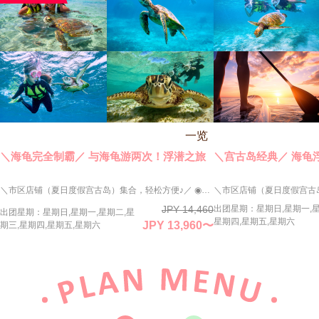
一览
＼海龟完全制霸／ 与海龟游两次！浮潜之旅
＼宫古岛经典／ 海龟
＼市区店铺（夏日度假宫古岛）集合，轻松方便♪／ ◉海龟完全制霸路线！ 为海龟爱好者打造的特别方案：一天两次与野生海龟相遇！“只见一次不够”“想一直看着它们的可爱模样”——我们完全理解（我们也是海龟迷！）。 两次行程，乐趣加倍：比较不同个体、拍摄最佳照片，玩法无限。两次机会也让您更安心，即使海况变化也不怕。拍照机会翻倍！尽情享受海龟的一天吧。 ◉免费再挑战！ 虽然遭遇率很高，但潮汐、水温、海龟状态等因素可能导致偶尔无法遇见。如果没看到海龟，可免费再次参加！凭借我们的经验和成绩，必将实现与海龟相遇的感动。 ※“免费再挑战”条件：如果团队中有人看到海龟，或因个人原因未看到，则不发放再挑战券。有效期为1年，需自行重新预约。 通常价格：16,000日元（含税） → 13,360日元（含税） ※7月-9月：14,460日元（含税） ※1月-2月不举办。
JPY 14,460
出团星期：星期日,星期一,星
出团星期：星期日,星期一,星期二,星
星期四,星期五,星期六
JPY 13,960〜
期三,星期四,星期五,星期六