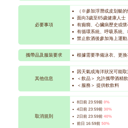
（※參加浮潛或皮划艇的
面向3歲至65歲健康人士
必要事項
有癲癇、心臟病歷史或懷
有循環系統、呼吸系統、
禁止飲酒後參加海上運動
攜帶品及服裝要求
根據需要準備泳衣、更換
因天氣或海洋狀況可能取
其他信息
＜飲品＞ 允許攜帶酒精
＜服務＞ 提供軟飲料
8日前 23:59前
0%
4日前 23:59前
30%
取消規則
2日前 23:59前
40%
前日 16:59前
50%