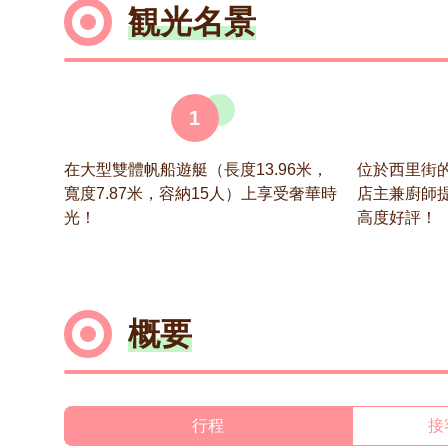
観光名景
1
在大型雙體帆船遊艇（長度13.96米，
位於西里街的Shi
寬度7.87米，容納15人）上享受奢華時
店主兼廚師
光！
高度好評！
概要
行程
接