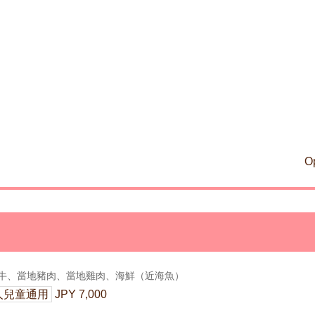
O
牛、當地豬肉、當地雞肉、海鮮（近海魚）
人兒童通用
JPY 7,000