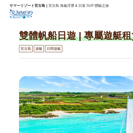
サマーリゾート宮古島
宮古島 海龜浮潛 & 日落 SUP 體驗之旅
雙體帆船日遊 | 專屬遊艇
宮古島
遊艇
日間遊艇