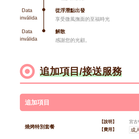
Data
從浮潛點出發
inválida
享受微風撫面的至福時光
Data
解散
inválida
感謝您的光顧。
追加項目/接送服務
追加項目
【說明】
宮古
燒烤特別套餐
【費用】
成