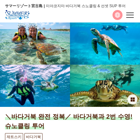
サマーリゾート宮古島
미야코지마 바다거북 스노클링 & 선셋 SUP 투어
언어
日本語
English
简体中文
繁體中文
한국어
＼바다거북 완전 정복／ 바다거북과 2번 수영!
안내
슈노클링 투어
자주 묻는 질문
제트스키
바다거북