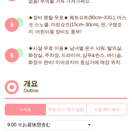
없음! 추억을 가득 가져가세요.
★장비 렌탈 무료★ 웨트슈트(90cm~XXL), 마스
5
크·스노클, 마린슈즈(15cm~30cm), 핀, 구명조
끼. 어린이용 장비도 풍부!
★시설 무료 이용★ 남녀별 온수 샤워, 탈의실,
6
화장실, 주차장, 드라이어, 샴푸&린스, 바디솝,
화장수 완비! 미야코지마 중심가에 매장 위치.
개요
Outline
스케줄
픽업 장소/ 현지 집합
드랍/현지 해산